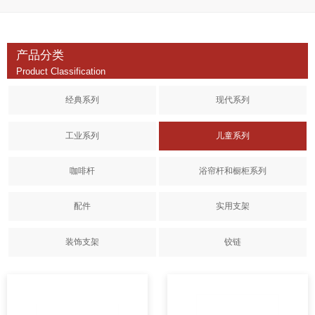
工厂展示
工厂展示
产品分类
联系我们
Product Classification
联系方式
在线留言
经典系列
现代系列
语言
工业系列
儿童系列
中文
English
French
咖啡杆
浴帘杆和橱柜系列
配件
实用支架
装饰支架
铰链