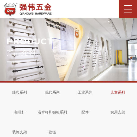
首页
P
R
O
D
U
C
T
关于我们
产
品
介
绍
企业简介
企业文化
荣誉资质
合作伙伴
新闻中心
窗帘杆系列产品
经典系列
现代系列
工业系列
儿童系列
经典系列
现代系列
工业系列
儿童系列
咖啡杆
浴帘杆和橱柜系列
配件
实用支架
装饰支架
铰链
咖啡杆
浴帘杆和橱柜系列
配件
实用支架
智能电动遮阳产品
装饰支架
铰链